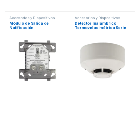
Accesorios y Dispositivos
Accesorios y Dispositivos
Direccionables
,
Detección de
Direccionables
,
Detección de
Módulo de Salida de
Detector Inalámbrico
Fuego
Fuego
Notificación
Termovelocimétrico Serie
SWIFT, Compatible Con
Paneles Direccionables
Fire-Lite. Incluye Base