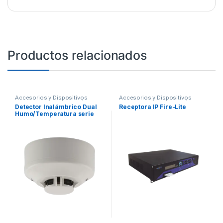
Productos relacionados
Accesorios y Dispositivos
Accesorios y Dispositivos
Direccionables
,
Detección de
Direccionables
,
Detección de
Detector Inalámbrico Dual
Receptora IP Fire-Lite
Fuego
Fuego
Humo/Temperatura serie
SWIFT, Compatible Con
Paneles Direccionables
Fire-Lite. Incluye Base