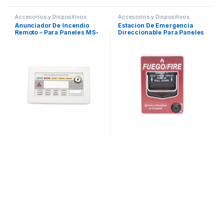
Accesorios y Dispositivos
Accesorios y Dispositivos
Direccionables
,
Detección de
Direccionables
,
Detección de
Anunciador De Incendio
Estacion De Emergencia
Fuego
Fuego
Remoto – Para Paneles MS-
Direccionable Para Paneles
9200UDLS y MS-9600UDLS
Fire-Lite Tecnología SWIFT