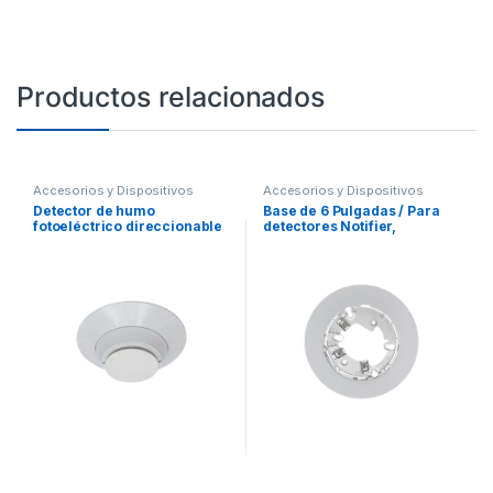
Productos relacionados
Accesorios y Dispositivos
Accesorios y Dispositivos
Direccionables
,
Detección de
Direccionables
,
Detección de
Detector de humo
Base de 6 Pulgadas / Para
Fuego
Fuego
fotoeléctrico direccionable
detectores Notifier,
con sensor térmico, color
Farenhyt, Silent Knight y
blanco, incluye base de
Fire-Lite / Color Blanco /
montaje 6"
Paquete con 10 Piezas