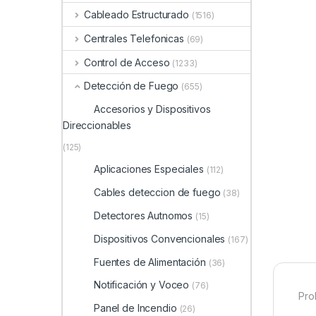
Cableado Estructurado
(1516)
Centrales Telefonicas
(69)
Control de Acceso
(1233)
Detección de Fuego
(655)
Accesorios y Dispositivos
Direccionables
(125)
Aplicaciones Especiales
(112)
Cables deteccion de fuego
(38)
Detectores Autnomos
(15)
Dispositivos Convencionales
(167)
Fuentes de Alimentación
(36)
Notificación y Voceo
(76)
Pro
Panel de Incendio
(26)