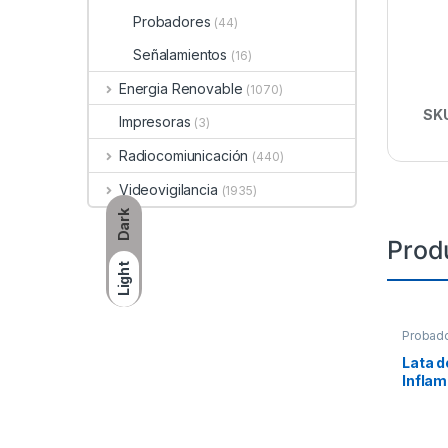
Probadores
(44)
Señalamientos
(16)
Energia Renovable
(1070)
SK
Impresoras
(3)
Radiocomiunicación
(440)
Videovigilancia
(1935)
Dark
Prod
Light
Probad
Lata d
Inflam
de De
Calor,