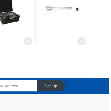
SCORP7000
Sign Up