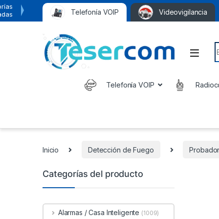
rías
Telefonía VOIP
Videovigilancia
adas
S
Telefonía VOIP
Radioc
Inicio
Detección de Fuego
Probado
Categorías del producto
Alarmas / Casa Inteligente
(1009)