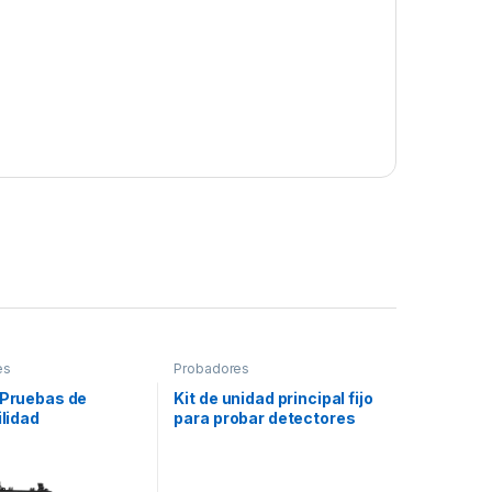
es
Probadores
 Pruebas de
Kit de unidad principal fijo
ilidad
para probar detectores
puntuales de humo de
difícil acceso, se usa con
el Controlador Portatil