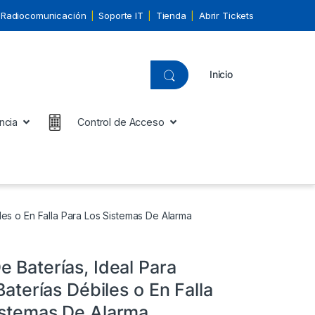
Radiocomunicación
Soporte IT
Tienda
Abrir Tickets
Inicio
ncia
Control de Acceso
iles o En Falla Para Los Sistemas De Alarma
 Baterías, Ideal Para
 Baterías Débiles o En Falla
istemas De Alarma