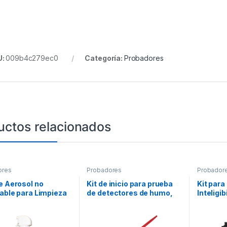
U:
009b4c279ec0
Categoría:
Probadores
uctos relacionados
ores
Probadores
Probador
e Aerosol no
Kit de inicio para prueba
Kit para
able para Limpieza
de detectores de humo,
Inteligib
tectores de Humo y
Incluye SOLO-330, SOLO-
 10 Onzas
100, SOLO-604 y humo
M8