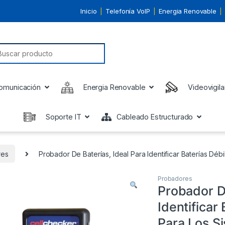
Inicio
Telefonía VoIP
Energia Renovable
earch for:
omunicación
Energia Renovable
Videovigila
Soporte IT
Cableado Estructurado
res
Probador De Baterías, Ideal Para Identificar Baterías Déb
Probadores
Probador De
Identificar
Para Los S