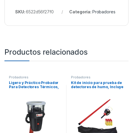
SKU:
6522d56f27f0
Categoría:
Probadores
Productos relacionados
Probadores
Probadores
Ligero y Práctico Probador
Kit de inicio para prueba de
Para Detectores Térmicos,
detectores de humo, Incluye
Funciona Con Batería SOLO-
SOLO-330, SOLO-100,
760, Sin Cables Que
SOLO-604 y humo M8
Cuelguen o Se Enreden