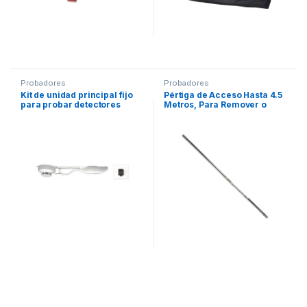
Probadores
Probadores
Kit de unidad principal fijo
Pértiga de Acceso Hasta 4.5
para probar detectores
Metros, Para Remover o
puntuales de humo de difícil
Instalar Detectores de Humo
acceso, se usa con el
de la Serie 100 y 200 de
Controlador Portatil
System Sensor, Requiere
SCORP7000
XR-2B (no Incluido)