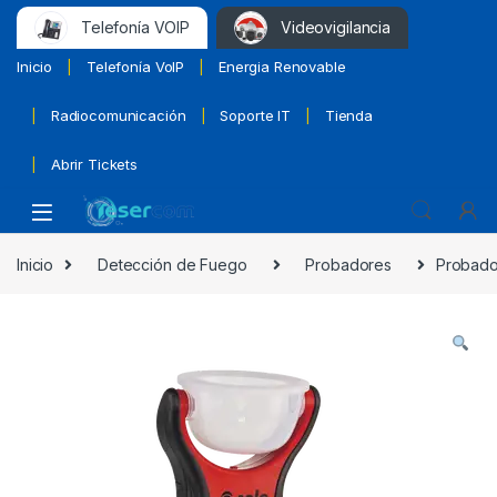
Telefonía VOIP
Videovigilancia
Inicio
Telefonía VoIP
Energia Renovable
Radiocomunicación
Soporte IT
Tienda
Abrir Tickets
Inicio
Detección de Fuego
Probadores
Probador