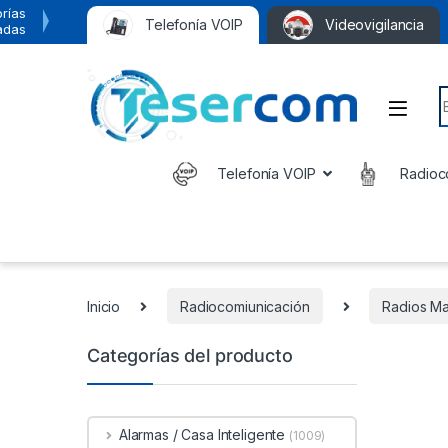
rías
Telefonía VOIP
Videovigilancia
adas
S
Telefonía VOIP
Radioc
Inicio
Radiocomiunicación
Radios Ma
Categorías del producto
Alarmas / Casa Inteligente
(1009)