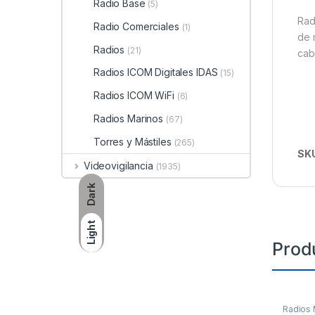
Radio Base
(5)
Rad
Radio Comerciales
(1)
de 
Radios
(21)
cabl
Radios ICOM Digitales IDAS
(15)
Radios ICOM WiFi
(6)
Radios Marinos
(67)
Torres y Mástiles
(265)
SK
Videovigilancia
(1935)
Dark
Light
Prod
Radios 