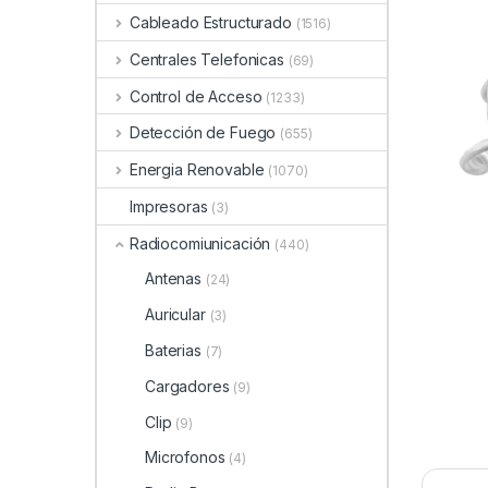
Cableado Estructurado
(1516)
Centrales Telefonicas
(69)
Control de Acceso
(1233)
Detección de Fuego
(655)
Energia Renovable
(1070)
Impresoras
(3)
Radiocomiunicación
(440)
Antenas
(24)
Auricular
(3)
Baterias
(7)
Cargadores
(9)
Clip
(9)
Microfonos
(4)