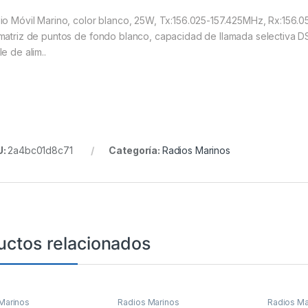
io Móvil Marino, color blanco, 25W, Tx:156.025-157.425MHz, Rx:156.0
matriz de puntos de fondo blanco, capacidad de llamada selectiva D
e de alim..
U:
2a4bc01d8c71
Categoría:
Radios Marinos
uctos relacionados
Marinos
Radios Marinos
Radios Ma