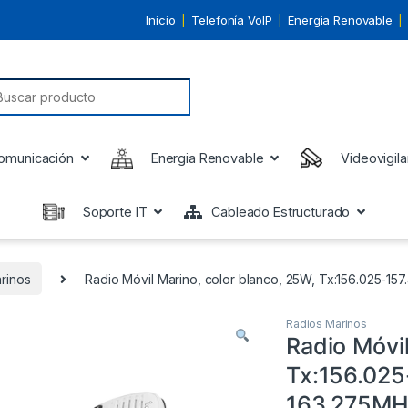
Inicio
Telefonía VoIP
Energia Renovable
earch for:
omunicación
Energia Renovable
Videovigila
Soporte IT
Cableado Estructurado
rinos
Radio Móvil Marino, color blanco, 25W, Tx:156.025-15
Radios Marinos
Radio Móvil
Tx:156.025
163.275MHz