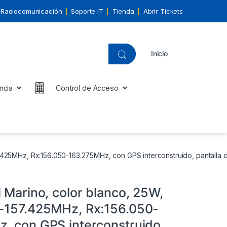
Radiocomunicación
Soporte IT
Tienda
Abrir Tickets
Inicio
ncia
Control de Acceso
7.425MHz, Rx:156.050-163.275MHz, con GPS interconstruido, pantalla 
 Marino, color blanco, 25W,
-157.425MHz, Rx:156.050-
, con GPS interconstruido,