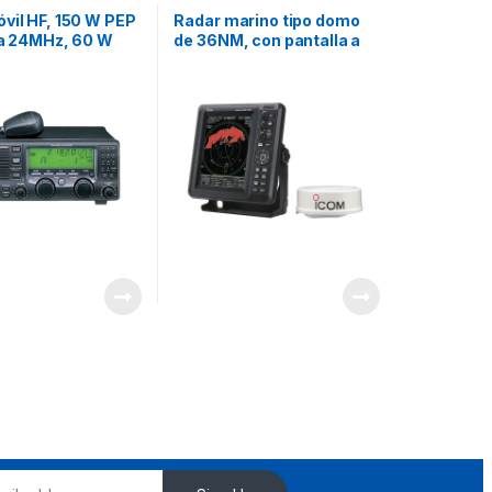
vil HF, 150 W PEP
Radar marino tipo domo
 a 24MHz, 60 W
de 36NM, con pantalla a
erior a 24MHz,
color de 10.4 pulgadas,
talla de matriz de
cable de 10m de largo y
e fácil acceso.
múltiples lenguajes