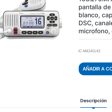
pantalla de
blanco, cap
DSC, canal
microfono, 
IC-M424G/42
AÑADIR A C
Descripción