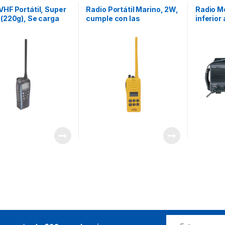
VHF Portátil, Super
Radio Portátil Marino, 2W,
Radio Mó
 (220g), Se carga
cumple con las
inferior
onector Micro-B
regulaciones GMDSS,
PEP sup
uración de 11 horas
Tx:156.025-157.425MHz,
gran pan
tería BP-282,
Rx:156.050-163.275MHz,
puntos d
la LCD Gigante,
sumergible IPX7 incluye:
ace amigable para
antena, batería, cargador
os, Flotante con Luz
y clip
r los dos lados del