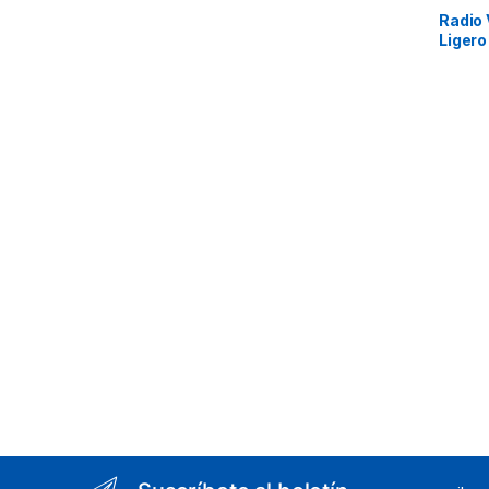
Radio 
Ligero
con C
USB, d
con ba
Pantal
Interf
usuari
LED po
radio