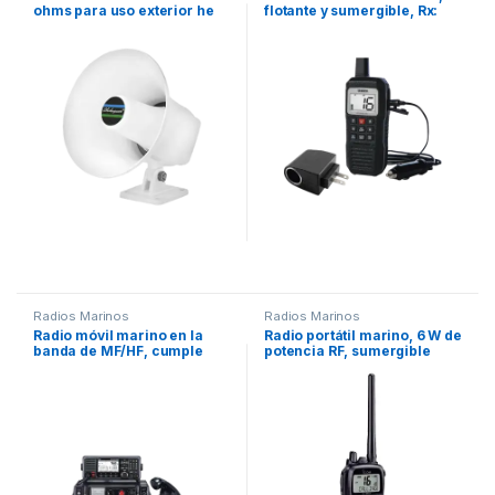
ohms para uso exterior he
flotante y sumergible, Rx:
interior.
156.050-163.275MHz Tx:
156.025-157.425MHz,
cumple con los canales
marinos Internacionales, de
EUA y Canadá
Radios Marinos
Radios Marinos
Radio móvil marino en la
Radio portátil marino, 6 W de
banda de MF/HF, cumple
potencia RF, sumergible
con GMDSS bajo el
IPX8, 700mW de potencia de
requerimiento de SOLAS,
audio, rango de frecuencia
pantalla de 4.3 pulgadas.
Tx:156.025-157.425MHz,
Incluye micrófono y kit de
Rx:156.050-163.275MHz.
montaje.
Incluye Batería, antena, clip,
cargador, cable de
encendedor y correa.