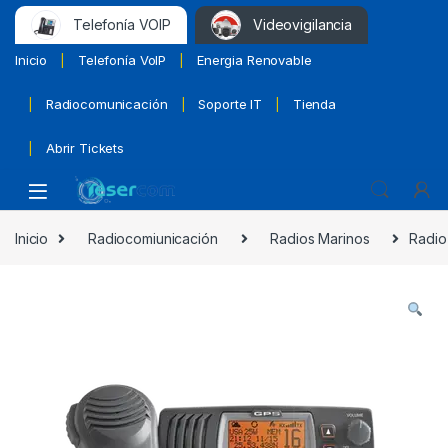
Telefonía VOIP
Videovigilancia
Inicio
Telefonía VoIP
Energia Renovable
Radiocomunicación
Soporte IT
Tienda
Abrir Tickets
Inicio
Radiocomiunicación
Radios Marinos
Radio