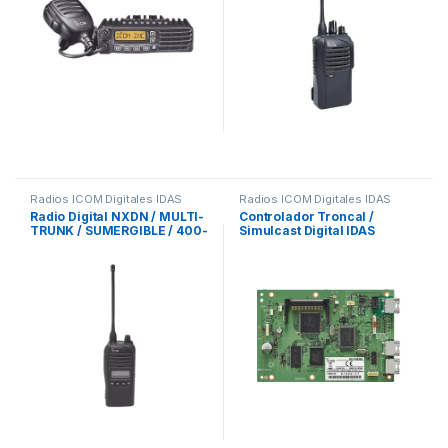
micrófono, cable de
corriente y bracket.
Radios ICOM Digitales IDAS
Radios ICOM Digitales IDAS
Radio Digital NXDN / MULTI-
Controlador Troncal /
TRUNK / SUMERGIBLE / 400-
Simulcast Digital IDAS
470MHz / PANTALLA / 4 W
NXDN.Para VHF y UHF (Se
de Potencia / , 128 canales.
instala dentro del repetidor
Batería, cargador, antena y
URFR5000/5300/6000/6300
clip incluidos.