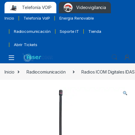
Telefonía VOIP
Videovigilancia
Inicio
Telefonía VoIP
Energia Renovable
Radiocomunicación
Soporte IT
Tienda
Abrir Tickets
Inicio
Radiocomiunicación
Radios ICOM Digitales IDAS