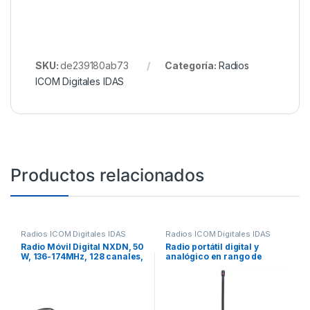
SKU:
de239180ab73
Categoría:
Radios
ICOM Digitales IDAS
Productos relacionados
Radios ICOM Digitales IDAS
Radios ICOM Digitales IDAS
Radio Móvil Digital NXDN, 50
Radio portátil digital y
W, 136-174MHz, 128 canales,
analógico en rango de
analógico, digital,
frecuencia 400-470MHz, 16
convencional, trunking y
canales, 4 W de potencia de
multitrunk.Incluye
RF. Batería, cargador,
micrófono, cable de
antena y clip incluidos.
corriente y bracket. Incluye