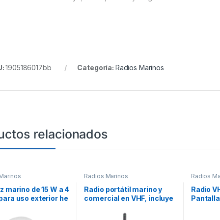
U:
1905186017bb
Categoría:
Radios Marinos
uctos relacionados
Marinos
Radios Marinos
Radios Ma
z marino de 15 W a 4
Radio portátil marino y
Radio VH
ara uso exterior he
comercial en VHF, incluye
Pantalla
r.
los canales USA, INT,
Leer, M
CAN, y del clima
Desmont