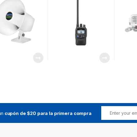
Residuo
Bocina,
Audio Fu
Watts, 
 un
cupón de $20 para la primera compra