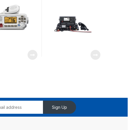
s de Agua de la
pantalla de 4.3 pulgadas.
 IPX7 Sumergible,
Incluye micrófono y kit de
erte y Claro en 25
montaje.
Color Blanco
Sign Up