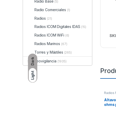
Radio Base
(5)
Radio Comerciales
(1)
Radios
(21)
Radios ICOM Digitales IDAS
(15)
Radios ICOM WiFi
SK
(6)
Radios Marinos
(67)
Torres y Mástiles
(265)
Dark
Videovigilancia
(1935)
Prod
Light
Radios 
Altavo
ohms p
interio