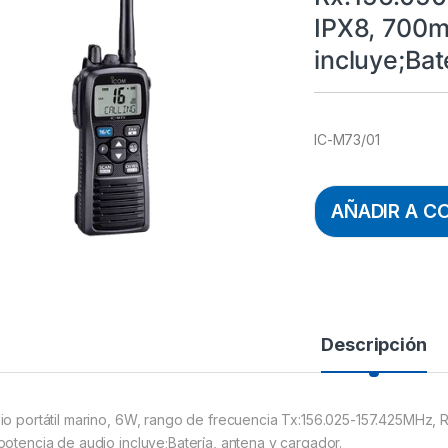
IPX8, 700m
incluye;Bat
IC-M73/01
AÑADIR A C
Descripción
io portátil marino, 6W, rango de frecuencia Tx:156.025-157.425MHz
potencia de audio incluye;Batería, antena y cargador.