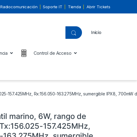
Radiocomunicación
Soporte IT
Tienda
Abrir Tickets
Inicio
ncia
Control de Acceso
6.025-157.425MHz, Rx:156.050-163.275MHz, sumergible IPX8, 700mW de
til marino, 6W, rango de
 Tx:156.025-157.425MHz,
-163.275MHz, sumergible