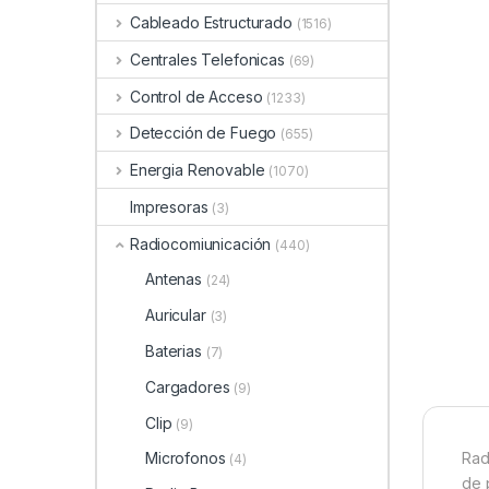
Cableado Estructurado
(1516)
Centrales Telefonicas
(69)
Control de Acceso
(1233)
Detección de Fuego
(655)
Energia Renovable
(1070)
Impresoras
(3)
Radiocomiunicación
(440)
Antenas
(24)
Auricular
(3)
Baterias
(7)
Cargadores
(9)
Clip
(9)
Rad
Microfonos
(4)
de 