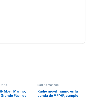
rinos
Radios Marinos
F Móvil Marino,
Radio móvil marino en la
 Grande Fácil de
banda de MF/HF, cumple
icrófono de Mano
con GMDSS bajo el
able, Elimina
requerimiento de SOLAS,