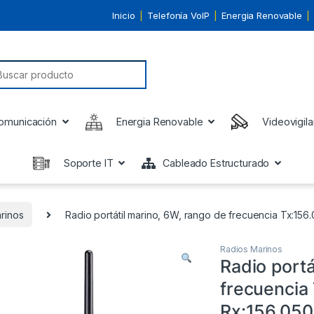
Inicio
Telefonía VoIP
Energia Renovable
earch for:
omunicación
Energia Renovable
Videovigila
Soporte IT
Cableado Estructurado
rinos
Radio portátil marino, 6W, rango de frecuencia Tx:15
Radios Marinos
Radio portá
frecuencia
Rx:156.050