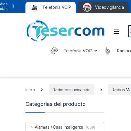
rías
Telefonía VOIP
Videovigilancia
adas
S
Telefonía VOIP
Radioc
Inicio
Radiocomiunicación
Radios Ma
Categorías del producto
Alarmas / Casa Inteligente
(1009)