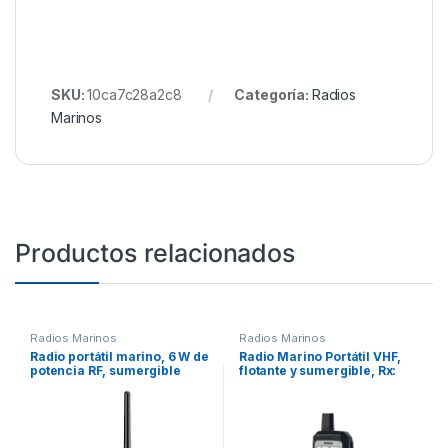
SKU:
10ca7c28a2c8
Categoría:
Radios
Marinos
Productos relacionados
Radios Marinos
Radios Marinos
Radio portátil marino, 6 W de
Radio Marino Portátil VHF,
potencia RF, sumergible
flotante y sumergible, Rx:
IPX8, 700mW de potencia de
156.050-163.275MHz Tx:
audio, rango de frecuencia
156.025-157.425MHz,
Tx:156.025-157.425MHz,
cumple con los canales
Rx:156.050-163.275MHz.
marinos Internacionales, de
Incluye Batería, antena, clip,
EUA y Canadá