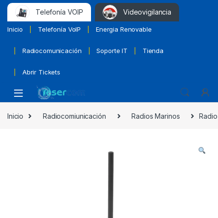
Telefonía VOIP
Videovigilancia
Inicio
Telefonía VoIP
Energia Renovable
Radiocomunicación
Soporte IT
Tienda
Abrir Tickets
Inicio
Radiocomiunicación
Radios Marinos
Radio