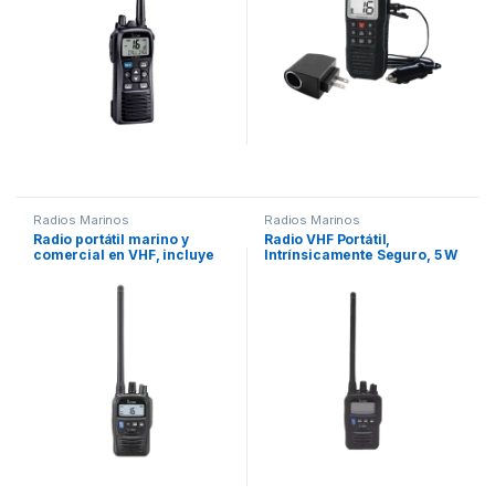
cargador, cable de
encendedor y correa.
Radios Marinos
Radios Marinos
Radio portátil marino y
Radio VHF Portátil,
comercial en VHF, incluye
Intrínsicamente Seguro, 5 W
los canales USA, INT, CAN, y
de Poder, Certificado UL,
del clima
Opción de Uso en Mar y
Tierra, 7 W de Audio,
Funciones de Emergencia,
IP67 y MIL-STD-810G, 11
horas de duración de
batería