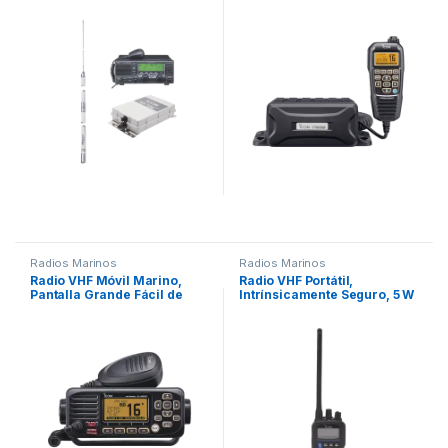
130 y antena HF
Rx:156.050-163.275MHz,
Shakespeare 393
compatible con el sistema
Marine Comander, canales
CAN,USA,INT, cuenta con
opción de GPS incluye
microfono.
Radios Marinos
Radios Marinos
Radio VHF Móvil Marino,
Radio VHF Portátil,
Pantalla Grande Fácil de
Intrínsicamente Seguro, 5 W
Leer, Micrófono de Mano
de Poder, Certificado UL,
Desmontable, Elimina
Opción de Uso en Mar y
Residuos de Agua de la
Tierra, 7 W de Audio,
Bocina, IPX7 Sumergible,
Funciones de Emergencia,
Audio Fuerte y Claro en 25
IP67 y MIL-STD-810G, 11
Watts
horas de duración de
batería