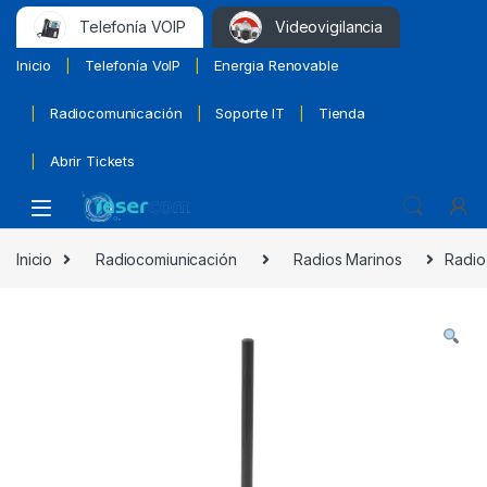
Telefonía VOIP
Videovigilancia
Inicio
Telefonía VoIP
Energia Renovable
Radiocomunicación
Soporte IT
Tienda
Abrir Tickets
Inicio
Radiocomiunicación
Radios Marinos
Radio