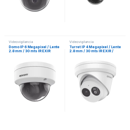
Videovigilancia
Videovigilancia
Domo IP 6 Megapixel / Lente
Turret IP 4 Megapixel / Lente
2.8 mm / 30 mts IR EXIR
2.8 mm / 30 mts IR EXIR /
/Exterior IP67 / IK10 / WDR
IP67 / WDR 120 dB / PoE /
120 dB/ PoE /
Videoanaliticos (Filtro de
Videoanaliticos (Filtro de
Falsas Alarmas) / Micrófono
Falsas Alarmas) / Ultra Baja
Integrado / Ultra Baja
Iluminación / Entrada y
Iluminación
Salida de Audio y Alarma