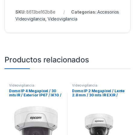
SKU:
8613be162b8e
Categorías:
Accesorios
Videovigilancia
,
Videovigilancia
Productos relacionados
Videovigilancia
Videovigilancia
Domo IP 4 Megapixel / 30
Domo IP 2 Megapixel / Lente
mts IR / Exterior IP67 / IK10 /
2.8 mm / 30 mts IR EXIR /
PoE / WDR 120dB / Lente 2.8
IP67 / IK10 / PoE / dWDR
mm