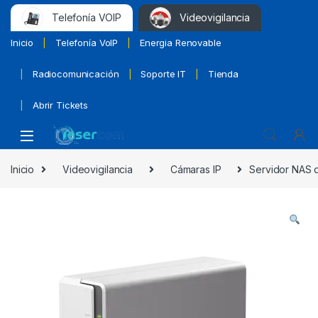
Telefonía VOIP
Videovigilancia
Inicio
Telefonía VoIP
Energia Renovable
Radiocomunicación
Soporte IT
Tienda
Abrir Tickets
Inicio
Videovigilancia
Cámaras IP
Servidor NAS d