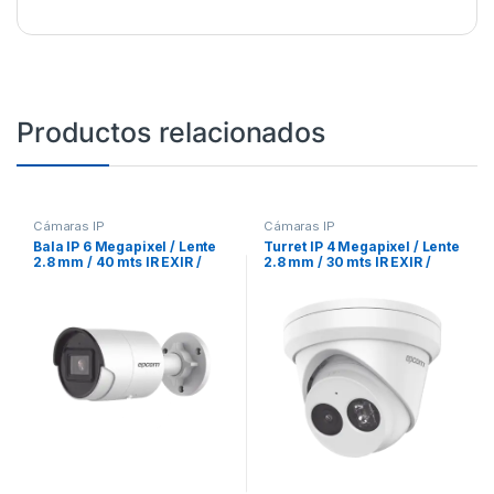
Productos relacionados
Cámaras IP
Cámaras IP
Bala IP 6 Megapixel / Lente
Turret IP 4 Megapixel / Lente
2.8 mm / 40 mts IR EXIR /
2.8 mm / 30 mts IR EXIR /
Exterior IP67 / WDR 120 dB /
IP67 / WDR 120 dB / PoE /
PoE / Micrófono Integrado /
Videoanaliticos (Filtro de
Videoanaliticos (Filtro de
Falsas Alarmas) / Micrófono
Falsas Alarmas) / Ultra Baja
Integrado / Ultra Baja
Iluminación
Iluminación