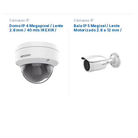
Cámaras IP
Cámaras IP
Domo IP 4 Megapixel / Lente
Bala IP 5 Megixel / Lente
2.8 mm / 40 mts IR EXIR /
Motorizado 2.8 a 12 mm /
IP67 / IK10 / WDR 120 dB /
IP67 / WDR 120 dB / 30 mts IR
PoE / Videoanaliticos (Filtro
EXIR / PoE / Micro SD /
de Falsas Alarmas) / Ultra
H.265+
Baja Iluminación / Entrada y
Salida de Audio y Alarma