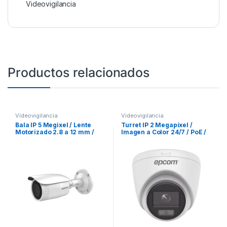
Videovigilancia
Productos relacionados
Videovigilancia
Videovigilancia
Bala IP 5 Megixel / Lente
Turret IP 2 Megapixel /
Motorizado 2.8 a 12 mm /
Imagen a Color 24/7 / PoE /
IP67 / WDR 120 dB / 30 mts IR
Lente 2.8 mm / Luz Blanca
EXIR / PoE / Micro SD /
30 mts / Exterior IP67 / dWDR
H.265+