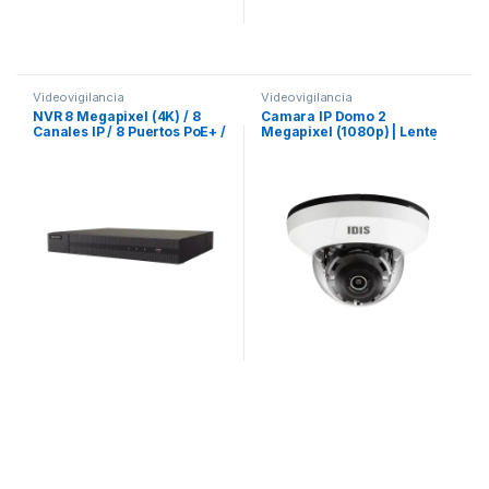
Videovigilancia
Videovigilancia
NVR 8 Megapixel (4K) / 8
Camara IP Domo 2
Canales IP / 8 Puertos PoE+ /
Megapixel (1080p) | Lente
1 Bahía de Disco Duro / HDMI
Fijo 2.8mm | PoE | IR 20m |
en 4K
ICR Dia/Noche | WDR Real
120dB