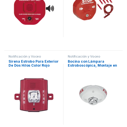
Notificación y Voceo
Notificación y Voceo
Sirena Estrobo Para Exterior
Bocina con Lámpara
De Dos Hilos Color Rojo
Estroboscópica, Montaje en
Montaje Pared
Techo, Color Blanco, Nuevo
Diseño Moderno y Elegante
y Menor Consumo de
Corriente