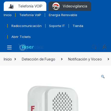
Telefonía VOIP
Videovigilancia
Inicio
Telefonía VoIP
Energia Renovable
Radiocomunicación
Soporte IT
Tienda
Abrir Tickets
Inicio
Detección de Fuego
Notificación y Voceo