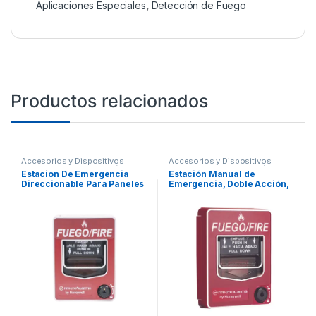
Aplicaciones Especiales
,
Detección de Fuego
Productos relacionados
Accesorios y Dispositivos
Accesorios y Dispositivos
Direccionables
,
Detección de
Direccionables
,
Detección de
Estacion De Emergencia
Estación Manual de
Fuego
Fuego
Direccionable Para Paneles
Emergencia, Doble Acción,
Fire-Lite Tecnología SWIFT
Direccionable, Texto en
Español