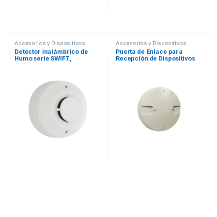
Accesorios y Dispositivos
Accesorios y Dispositivos
Direccionables
,
Detección de
Direccionables
,
Detección de
Detector inalámbrico de
Puerta de Enlace para
Fuego
Fuego
Humo serie SWIFT,
Recepción de Dispositivos
Compatible con Paneles
Inalambricos SWIFT de
Direccionables. Incluye
FARENHYT
Base