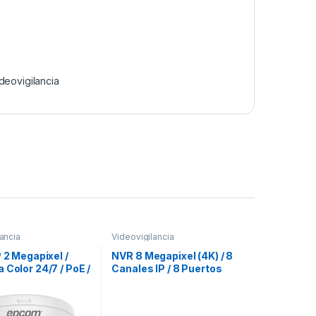
deovigilancia
ancia
Videovigilancia
P 2 Megapixel /
NVR 8 Megapixel (4K) / 8
 Color 24/7 / PoE /
Canales IP / 8 Puertos
8 mm / Luz Blanca
PoE+ / 1 Bahía de Disco
 Exterior IP67 /
Duro / HDMI en 4K