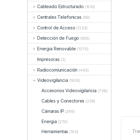
Cableado Estructurado
(1516)
Centrales Telefonicas
(69)
Control de Acceso
(1233)
Detección de Fuego
(655)
Energia Renovable
(1070)
Impresoras
(3)
Radiocomiunicación
(440)
Videovigilancia
(1935)
Accesorios Videovigilancia
(739)
Cables y Conectores
(238)
Cámaras IP
(269)
Energia
(270)
Tra
Herramientas
(153)