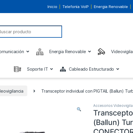
Inicio
Telefonía VoIP
Energia Renovable
earch for:
omunicación
Energia Renovable
Videovigila
Soporte IT
Cableado Estructurado
eovigilancia
Transceptor individual con PIGTAIL (Ballun
Accesorios Videovigila
Transceptor
(Ballun) T
CONECTOR