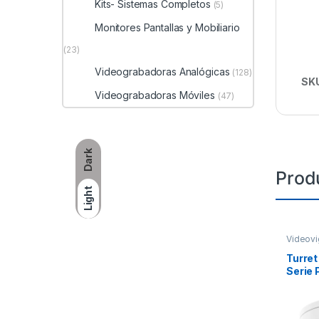
Kits- Sistemas Completos
(5)
Monitores Pantallas y Mobiliario
(23)
Videograbadoras Analógicas
(128)
SK
Videograbadoras Móviles
(47)
Dark
Prod
Light
Videovi
Turret
Serie 
/ Exte
dB / P
Videoa