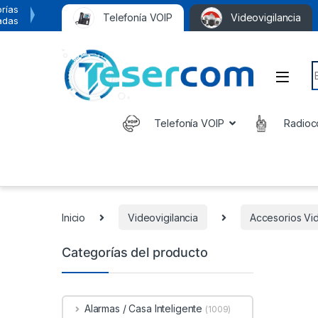
rías
Telefonía VOIP
Videovigilancia
adas
S
Telefonía VOIP
Radioc
Inicio
Videovigilancia
Accesorios Vid
Categorías del producto
Alarmas / Casa Inteligente
(1009)