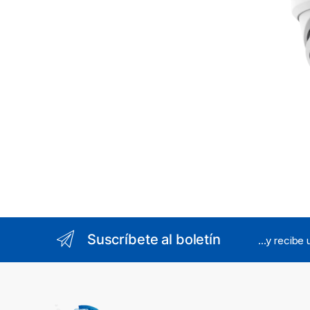
Integr
Integr
Suscríbete al boletín
...y recibe