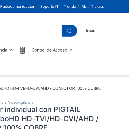
Radiocomunicación
Soporte IT
Tienda
Abrir Tickets
Inicio
ncia
Control de Acceso
) TurboHD HD-TVI/HD-CVI/AHD / CONECTOR 100% COBRE
ncia
,
Videovigilancia
 individual con PIGTAIL
urboHD HD-TVI/HD-CVI/AHD /
 100% COBRE