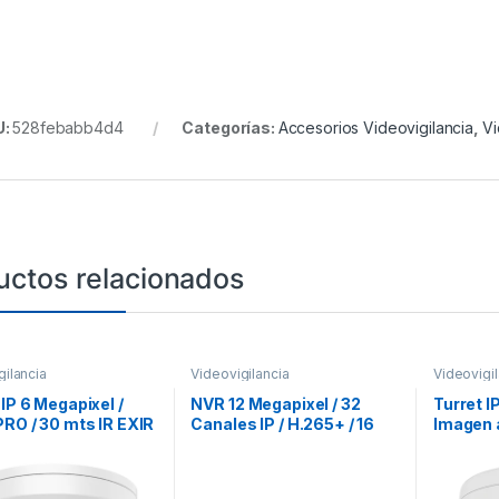
U:
528febabb4d4
Categorías:
Accesorios Videovigilancia
,
Vi
uctos relacionados
gilancia
Videovigilancia
Videovigil
 IP 6 Megapixel /
NVR 12 Megapixel / 32
Turret I
PRO / 30 mts IR EXIR
Canales IP / H.265+ / 16
Imagen a
rior IP66 / WDR 120
puertos PoE+ / 4 Bahías
Lente 2.
oE / Lente 2.8 mm /
de Disco Duro / Switch
30 mts /
naliticos
PoE 300 mts / HDMI en 4K
dWDR