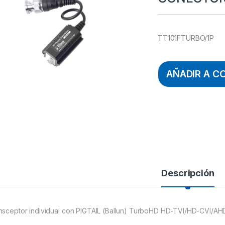
TT101FTURBO/1P
AÑADIR A C
Descripción
nsceptor individual con PIGTAIL (Ballun) TurboHD HD-TVI/HD-CVI