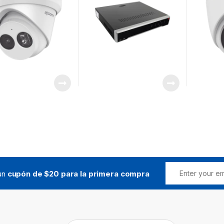
ados / Micrófono
/ Soporta POS
ado
 un
cupón de $20 para la primera compra
Buscar: