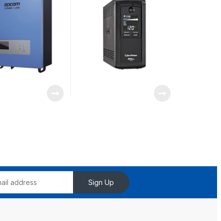
tre una fuente
Torre, Con 9 Tomas NEMA
aica, la red
5-15R
a y recargue su
 baterías y su
 sin problemas.
Sign Up