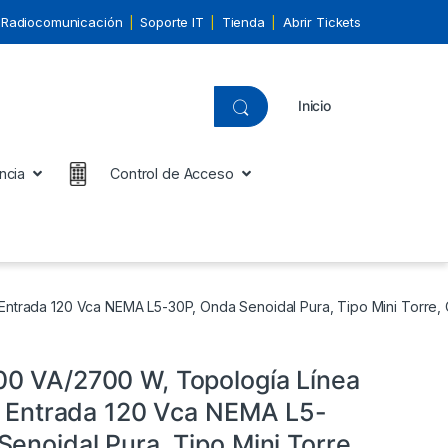
Radiocomunicación
Soporte IT
Tienda
Abrir Tickets
Inicio
ncia
Control de Acceso
 Entrada 120 Vca NEMA L5-30P, Onda Senoidal Pura, Tipo Mini Torr
0 VA/2700 W, Topología Línea
a, Entrada 120 Vca NEMA L5-
enoidal Pura, Tipo Mini Torre,