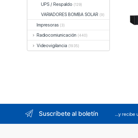
Senoid
UPS / Respaldo
(129)
Rack 
NEMA 
VARIADORES BOMBA SOLAR
(9)
Impresoras
(3)
Radiocomiunicación
(440)
Videovigilancia
(1935)
Suscríbete al boletín
...y recibe