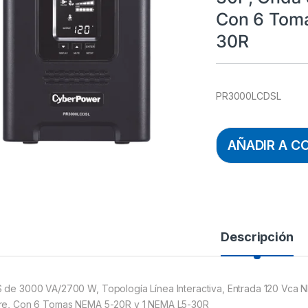
Con 6 Tom
30R
PR3000LCDSL
AÑADIR A C
Descripción
 de 3000 VA/2700 W, Topología Línea Interactiva, Entrada 120 Vca 
re, Con 6 Tomas NEMA 5-20R y 1 NEMA L5-30R