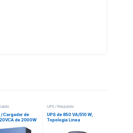
paldo
UPS / Respaldo
 / Cargador de
UPS de 850 VA/510 W,
120VCA de 2000W
Topología Línea
usoidal pura con
Interactiva, Entrada 120
ador MPPT.
Vca NEMA 5-15P, Tipo Mini