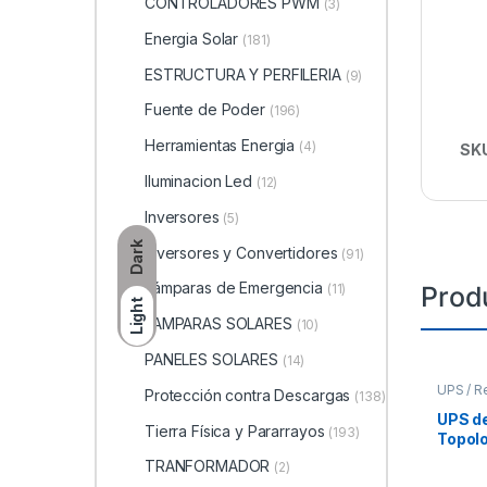
CONTROLADORES PWM
(3)
Energia Solar
(181)
ESTRUCTURA Y PERFILERIA
(9)
Fuente de Poder
(196)
Herramientas Energia
(4)
SK
Iluminacion Led
(12)
Inversores
(5)
Dark
Inversores y Convertidores
(91)
Lámparas de Emergencia
Prod
(11)
Light
LAMPARAS SOLARES
(10)
PANELES SOLARES
(14)
UPS / R
Protección contra Descargas
(138)
UPS d
Tierra Física y Pararrayos
(193)
Topolo
Intera
TRANFORMADOR
(2)
Vca N