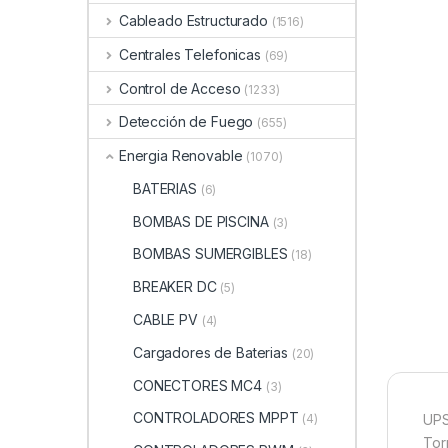
Cableado Estructurado
(1516)
Centrales Telefonicas
(69)
Control de Acceso
(1233)
Detección de Fuego
(655)
Energia Renovable
(1070)
BATERIAS
(6)
BOMBAS DE PISCINA
(3)
BOMBAS SUMERGIBLES
(18)
BREAKER DC
(5)
CABLE PV
(4)
Cargadores de Baterias
(20)
CONECTORES MC4
(3)
CONTROLADORES MPPT
UPS
(4)
Tor