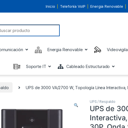
Inicio
Telefonía VoIP
Energia Renovable
earch for:
omunicación
Energia Renovable
Videovigila
Soporte IT
Cableado Estructurado
paldo
UPS de 3000 VA/2700 W, Topología Línea Interactiva,
UPS / Respaldo
UPS de 300
Interactiv
30P, Onda S