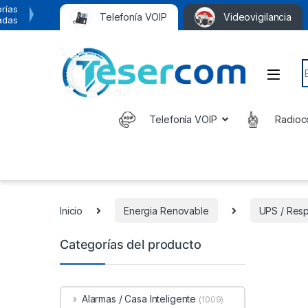
rías
Telefonía VOIP
Videovigilancia
adas
S
Telefonía VOIP
Radioc
Inicio
Energia Renovable
UPS / Res
Categorías del producto
Alarmas / Casa Inteligente
(1009)