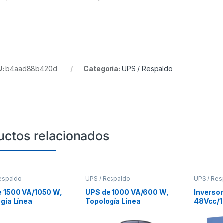
U:
b4aad88b420d
Categoría:
UPS / Respaldo
uctos relacionados
espaldo
UPS / Respaldo
UPS / Res
e 1500 VA/1050 W,
UPS de 1000 VA/600 W,
Inversor
gía Línea
Topología Línea
48Vcc/
ctiva, Entrada 120
Interactiva, Entrada 120
onda sin
EMA 5-15P, Onda
Vca NEMA 5-15P, Tipo Mini
control