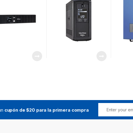
al Pura, Torre o
Torre, Con 9 Tomas NEMA
Adminis
2 UR, Con 8 Tomas
5-15R
fotovolt
5-15R
eléctric
banco de
consumo
 un
cupón de $20 para la primera compra