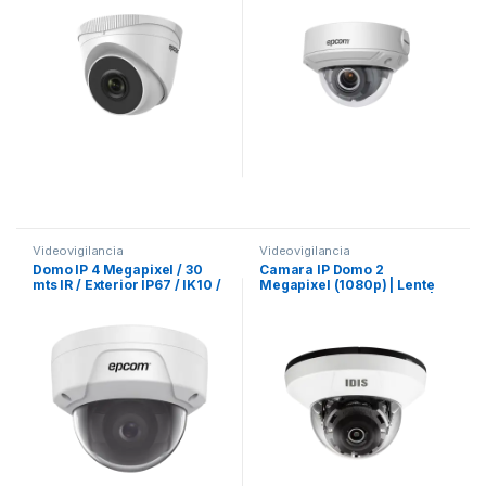
Videovigilancia
Videovigilancia
Domo IP 4 Megapixel / 30
Camara IP Domo 2
mts IR / Exterior IP67 / IK10 /
Megapixel (1080p) | Lente
PoE / WDR 120dB / Lente 2.8
Fijo 2.8mm | PoE | IR 20m |
mm
ICR Dia/Noche | WDR Real
120dB