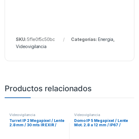
SKU:
5f1e0f5c50bc
Categorías:
Energia
,
Videovigilancia
Productos relacionados
Videovigilancia
Videovigilancia
Turret IP 2 Megapixel / Lente
Domo IP 5 Megapixel / Lente
2.8 mm / 30 mts IR EXIR /
Mot. 2.8 a 12 mm / IP67 /
IP67 / PoE / dWDR / H.265
IK10 / WDR 120 dB / 30 mts IR
EXIR / H.265+