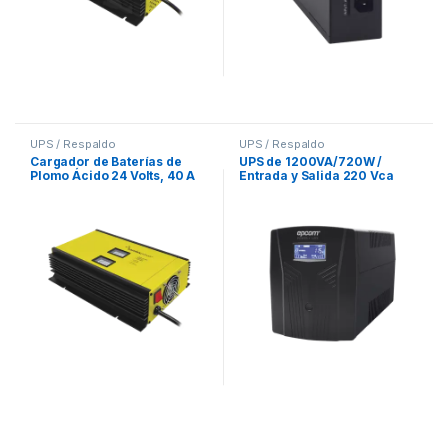
UPS / Respaldo
UPS / Respaldo
Cargador de Baterías de
UPS de 1200VA/720W /
Plomo Ácido 24 Volts, 40 A
Entrada y Salida 220 Vca
con Función de Respaldo de
/Topología Línea Interactiva
Energía en CD
/ Regulador de Voltaje AVR
80-150 Vca / Clavija NEMA
5-15P / 6 Tomas NEMA 5-15R