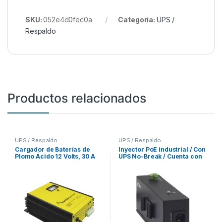
SKU:
052e4d0fec0a
Categoría:
UPS /
Respaldo
Productos relacionados
UPS / Respaldo
UPS / Respaldo
Cargador de Baterías de
Inyector PoE industrial / Con
Plomo Ácido 12 Volts, 30 A
UPS No-Break / Cuenta con
con Función de Respaldo de
2 Puertos Gigabit (1 PoE
Energía en CD
24/48V pasivo) / Salida DC
12V