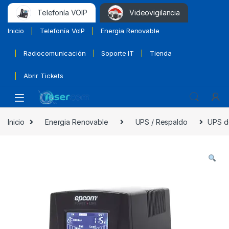
Telefonía VOIP
Videovigilancia
Inicio
Telefonía VoIP
Energia Renovable
Radiocomunicación
Soporte IT
Tienda
Abrir Tickets
Inicio
Energia Renovable
UPS / Respaldo
UPS de