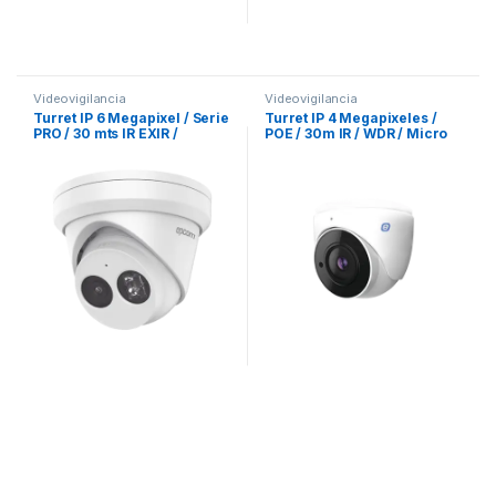
Videovigilancia
Videovigilancia
Turret IP 6 Megapixel / Serie
Turret IP 4 Megapixeles /
PRO / 30 mts IR EXIR /
POE / 30m IR / WDR / Micro
Exterior IP66 / WDR 120 dB /
SD / IP67 / Lente 2.8 mm /
PoE / Lente 2.8 mm /
Micrófono Integrado /
Videoanaliticos Integrados /
Grabacion de Video en la
Micrófono Integrado
Nube / Metal