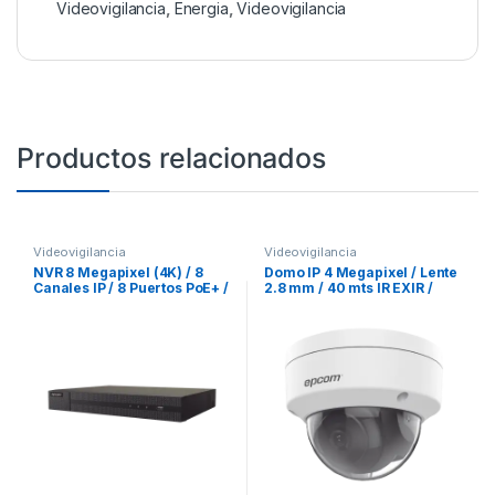
Videovigilancia
,
Energia
,
Videovigilancia
Productos relacionados
Videovigilancia
Videovigilancia
NVR 8 Megapixel (4K) / 8
Domo IP 4 Megapixel / Lente
Canales IP / 8 Puertos PoE+ /
2.8 mm / 40 mts IR EXIR /
1 Bahía de Disco Duro / HDMI
IP67 / IK10 / WDR 120 dB /
en 4K
PoE / Videoanaliticos (Filtro
de Falsas Alarmas) / Ultra
Baja Iluminación / Entrada y
Salida de Audio y Alarma