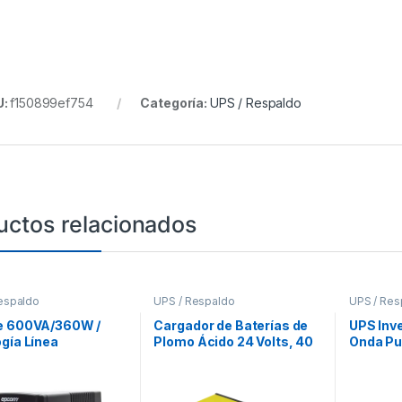
U:
f150899ef754
Categoría:
UPS / Respaldo
uctos relacionados
espaldo
UPS / Respaldo
UPS / Res
e 600VA/360W /
Cargador de Baterías de
UPS Inv
gía Línea
Plomo Ácido 24 Volts, 40
Onda Pu
ctiva / Entrada y
A con Función de
Ent:24 V
 220 Vca / Regulador
Respaldo de Energía en
50/60 H
taje AVR 80-150 Vca
CD