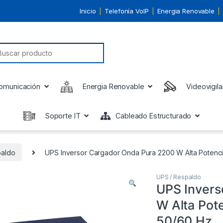
Inicio
Telefonía VoIP
Energia Renovable
earch for:
omunicación
Energia Renovable
Videovigila
Soporte IT
Cableado Estructurado
paldo
UPS Inversor Cargador Onda Pura 2200 W Alta Potencia
UPS / Respaldo
UPS Invers
W Alta Pote
50/60 Hz