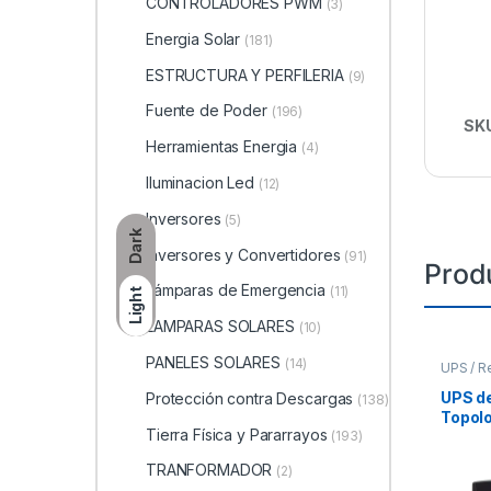
CONTROLADORES PWM
(3)
Energia Solar
(181)
ESTRUCTURA Y PERFILERIA
(9)
Fuente de Poder
(196)
SK
Herramientas Energia
(4)
Iluminacion Led
(12)
Inversores
(5)
Dark
Inversores y Convertidores
(91)
Prod
Lámparas de Emergencia
(11)
Light
LAMPARAS SOLARES
(10)
PANELES SOLARES
(14)
UPS / R
UPS d
Protección contra Descargas
(138)
Topolo
Tierra Física y Pararrayos
(193)
Intera
Salida
TRANFORMADOR
(2)
de Vol