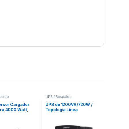
paldo
UPS / Respaldo
ersor Cargador
UPS de 1200VA/720W /
ra 4000 Watt,
Topología Línea
cc, Sal: 230Vca,
Interactiva / Entrada y
z
Salida 120 Vca / Clavija
NEMA 5-15P / 6 Tomas