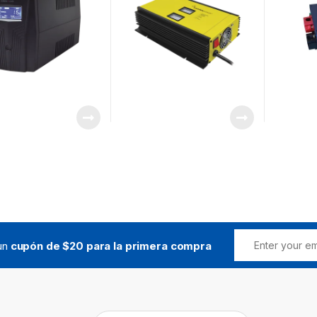
ija NEMA 5-15P / 4
 NEMA 5-15R
 un
cupón de $20 para la primera compra
Buscar: