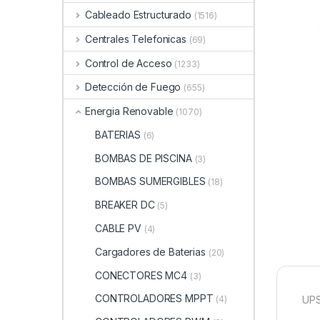
Cableado Estructurado
(1516)
Centrales Telefonicas
(69)
Control de Acceso
(1233)
Detección de Fuego
(655)
Energia Renovable
(1070)
BATERIAS
(6)
BOMBAS DE PISCINA
(3)
BOMBAS SUMERGIBLES
(18)
BREAKER DC
(5)
CABLE PV
(4)
Cargadores de Baterias
(20)
CONECTORES MC4
(3)
CONTROLADORES MPPT
UPS
(4)