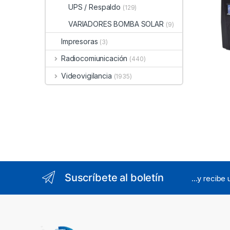
/ Clav
UPS / Respaldo
(129)
Tomas
VARIADORES BOMBA SOLAR
(9)
Impresoras
(3)
Radiocomiunicación
(440)
Videovigilancia
(1935)
Suscríbete al boletín
...y recibe