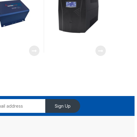
NEMA 5-15R
Sign Up