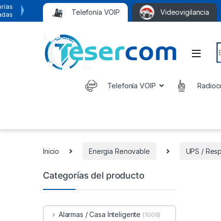
rías
Telefonía VOIP
Videovigilancia
adas
S
Telefonía VOIP
Radioc
Inicio
Energia Renovable
UPS / Res
Categorías del producto
Alarmas / Casa Inteligente
(1009)