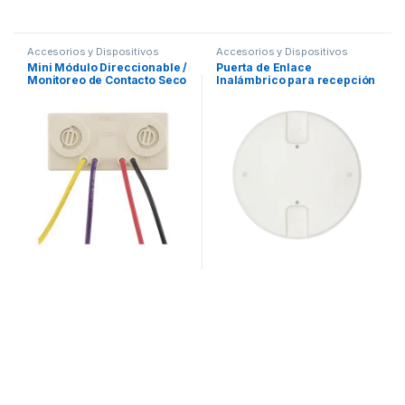
Accesorios y Dispositivos
Accesorios y Dispositivos
Direccionables
,
Detección de
Direccionables
,
Detección de
Mini Módulo Direccionable /
Puerta de Enlace
Fuego
Fuego
Monitoreo de Contacto Seco
Inalámbrico para recepción
/ Normalmente Abierto
de dispositivos SWIFT de
Fire-Lite