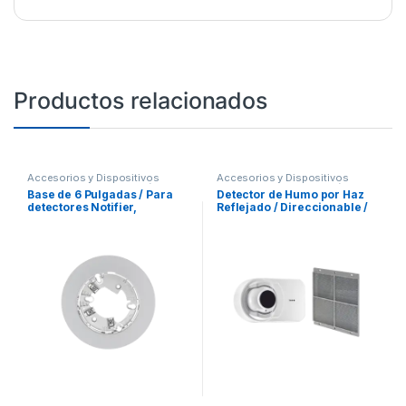
Productos relacionados
Accesorios y Dispositivos
Accesorios y Dispositivos
Direccionables
,
Detección de
Direccionables
,
Detección de
Base de 6 Pulgadas / Para
Detector de Humo por Haz
Fuego
Fuego
detectores Notifier,
Reflejado / Direccionable /
Farenhyt, Silent Knight y
Compatible con paneles
Fire-Lite / Color Blanco /
Direccionables Fire-Lite
Paquete con 10 Piezas