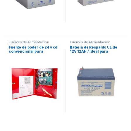
Fuentes de Alimentación
Fuentes de Alimentación
Fuente de poder de 24 v cd
Batería de Respaldo UL de
convencional para
12V 12AH / Ideal para
alimentación de detectores
Sistemas de Detección de
de 24 Vcc o como salida de
Incendio / Control de
sirena de 24 V CD
Acceso / Intrusión /
Videovigilancia /
Terminales Tipo NB