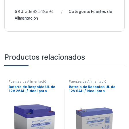
SKU:
ade92c218e94
Categoría:
Fuentes de
Alimentación
Productos relacionados
Fuentes de Alimentación
Fuentes de Alimentación
Batería de Respaldo UL de
Batería de Respaldo UL de
12V 26AH / Ideal para
12V 9AH / Ideal para
Sistemas de Detección de
Sistemas de Detección de
Incendio / Control de
Incendio / Control de
Acceso / Intrusión /
Acceso / Intrusión /
Videovigilancia /
Videovigilancia /
Terminales Tipo F2
Terminales Tipo NB