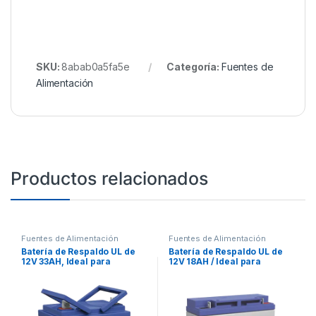
SKU:
8abab0a5fa5e
Categoría:
Fuentes de
Alimentación
Productos relacionados
Fuentes de Alimentación
Fuentes de Alimentación
Batería de Respaldo UL de
Batería de Respaldo UL de
12V 33AH, Ideal para
12V 18AH / Ideal para
Sistemas de Detección de
Sistemas de Detección de
Incendio, Control de
Incendio / Control de
Acceso, Intrusión y
Acceso / Intrusión /
Videovigilancia
Videovigilancia /
Terminales Tipo NB