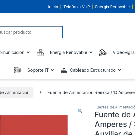
Inicio
Telefonía VoIP
Energia Renovable
earch for:
omunicación
Energia Renovable
Videovigila
Soporte IT
Cableado Estructurado
de Alimentación
Fuente de Alimentación Remota / 10 Amperes 
Fuentes de Alimentaci
Fuente de 
Amperes / 
Auxiliar de