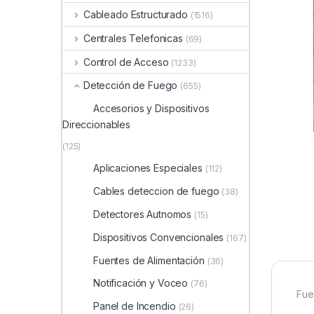
Cableado Estructurado
(1516)
Centrales Telefonicas
(69)
Control de Acceso
(1233)
Detección de Fuego
(655)
Accesorios y Dispositivos
Direccionables
(125)
Aplicaciones Especiales
(112)
Cables deteccion de fuego
(38)
Detectores Autnomos
(15)
Dispositivos Convencionales
(167)
Fuentes de Alimentación
(36)
Notificación y Voceo
(76)
Fue
Panel de Incendio
(26)