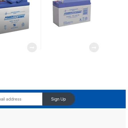
ilancia
Videovigilancia /
Terminales Tipo NB
Sign Up