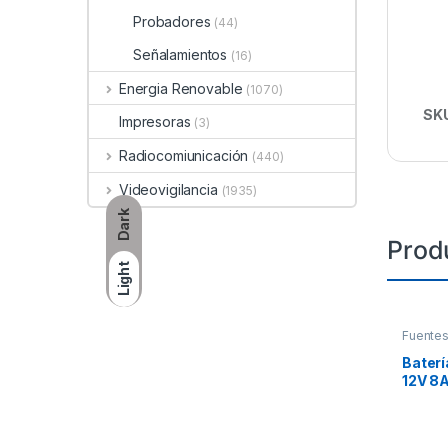
Probadores
(44)
Señalamientos
(16)
Energia Renovable
(1070)
SK
Impresoras
(3)
Radiocomiunicación
(440)
Videovigilancia
(1935)
Dark
Prod
Light
Fuentes
Baterí
12V 8A
Siste
Incend
Acceso