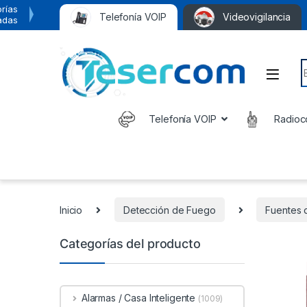
rías
Telefonía VOIP
Videovigilancia
adas
S
Telefonía VOIP
Radioc
Inicio
Detección de Fuego
Fuentes 
Categorías del producto
Alarmas / Casa Inteligente
(1009)