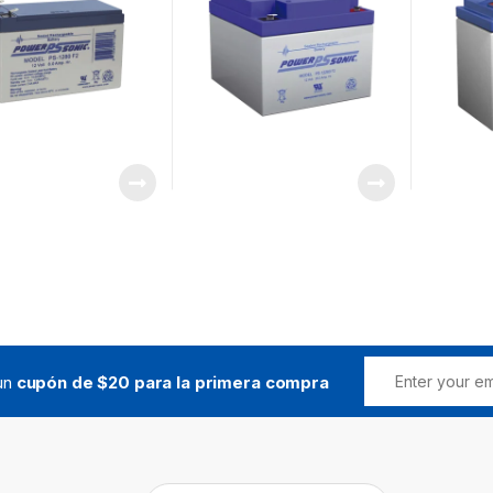
igilancia /
Videovigilancia /
Videovig
ales Tipo F2
Terminales Tipo F2
 un
cupón de $20 para la primera compra
Buscar: