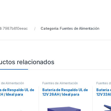
U:
7987b810eeac
Categoría:
Fuentes de Alimentación
uctos relacionados
 de Alimentación
Fuentes de Alimentación
Fuentes d
a de Respaldo UL de
Batería de Respaldo UL de
Batería 
H / Ideal para
12V 26AH / Ideal para
12V 33AH
mas de Detección de
Sistemas de Detección de
Sistema
io / Control de
Incendio / Control de
Incendio
 / Intrusión /
Acceso / Intrusión /
Acceso, 