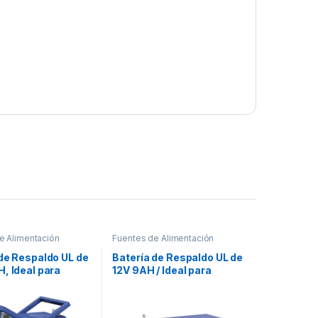
e Alimentación
Fuentes de Alimentación
de Respaldo UL de
Batería de Respaldo UL de
, Ideal para
12V 9AH / Ideal para
s de Detección de
Sistemas de Detección de
, Control de
Incendio / Control de
Intrusión y
Acceso / Intrusión /