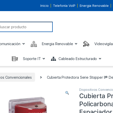
Inicio
Telefonía VoIP
Energia Renovable
earch for:
omunicación
Energia Renovable
Videovigila
Soporte IT
Cableado Estructurado
ivos Convencionales
Cubierta Protectora Serie Stopper II® De
Dispositivos Convenci
Cubierta Pr
Policarbona
Espaciador,