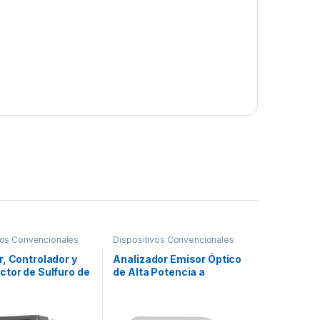
vos Convencionales
Dispositivos Convencionales
, Controlador y
Analizador Emisor Óptico
ctor de Sulfuro de
de Alta Potencia a
o – para Panel de
Baterías, Requiere
ón de Incendio
Analizador Receptor OSI-
10, OSI-90 y Kit de