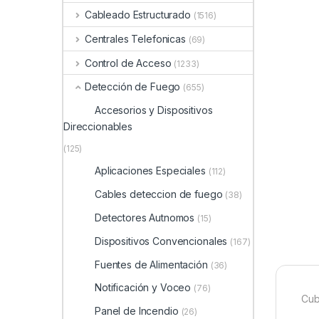
Cableado Estructurado
(1516)
Centrales Telefonicas
(69)
Control de Acceso
(1233)
Detección de Fuego
(655)
Accesorios y Dispositivos
Direccionables
(125)
Aplicaciones Especiales
(112)
Cables deteccion de fuego
(38)
Detectores Autnomos
(15)
Dispositivos Convencionales
(167)
Fuentes de Alimentación
(36)
Notificación y Voceo
(76)
Cub
Panel de Incendio
(26)