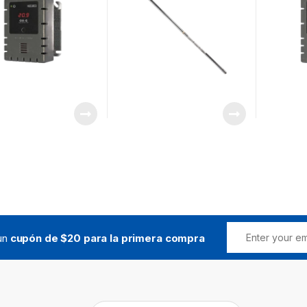
Requiere XR-2B (no
Incluido)
 un
cupón de $20 para la primera compra
Buscar: