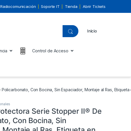
Radiocomunicación
Soporte IT
Tienda
Abrir Tickets
Inicio
ncia
Control de Acceso
 Policarbonato, Con Bocina, Sin Espaciador, Montaje al Ras, Etiqueta
onales
otectora Serie Stopper II® De
to, Con Bocina, Sin
 Montaje al Ras, Etiqueta en