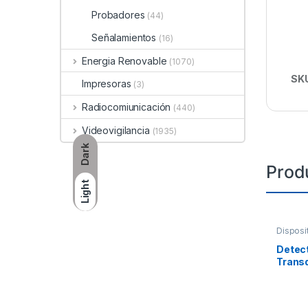
Probadores
(44)
Señalamientos
(16)
Energia Renovable
(1070)
SK
Impresoras
(3)
Radiocomiunicación
(440)
Videovigilancia
(1935)
Dark
Prod
Light
Disposi
Detect
Trans
para P
de Inc