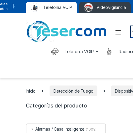
rías
Telefonía VOIP
Videovigilancia
adas
S
Telefonía VOIP
Radioc
Inicio
Detección de Fuego
Disposit
Categorías del producto
Alarmas / Casa Inteligente
(1009)