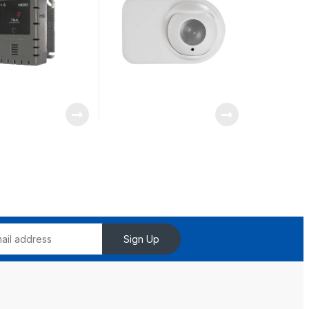
Instalación OSID-INST
(NO INCLUIDOS)
Sign Up