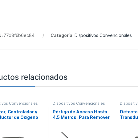
U:
77d8f6b6ec84
Categoría:
Dispositivos Convencionales
uctos relacionados
tivos Convencionales
Dispositivos Convencionales
Dispositi
or, Controlador y
Pértiga de Acceso Hasta
Detector
ductor de Oxígeno
4.5 Metros, Para Remover
Transdu
anel de Detección
o Instalar Detectores de
Hidrógen
endio
Humo de la Serie 100 y
Detecci
200 de System Sensor,