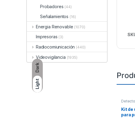
Probadores
(44)
Señalamientos
(16)
Energia Renovable
(1070)
SK
Impresoras
(3)
Radiocomiunicación
(440)
Videovigilancia
(1935)
Dark
Prod
Light
Detecto
Kit de 
para p
puntu
difíci
el Con