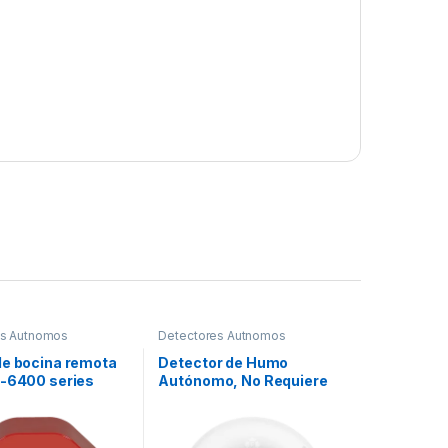
s Autnomos
Detectores Autnomos
de bocina remota
Detector de Humo
I-6400 series
Autónomo, No Requiere
Panel, LED de Escape,
Sensor por Ionización,
Batería 9 V reemplazable