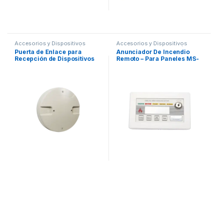
Accesorios y Dispositivos
Accesorios y Dispositivos
Direccionables
,
Detección de
Direccionables
,
Detección de
Puerta de Enlace para
Anunciador De Incendio
Fuego
Fuego
Recepción de Dispositivos
Remoto – Para Paneles MS-
Inalambricos SWIFT de
9200UDLS y MS-9600UDLS
FARENHYT