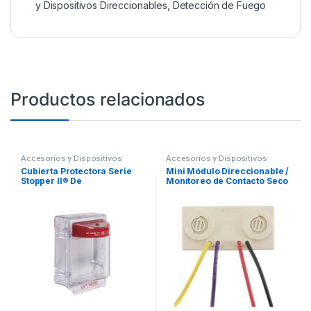
y Dispositivos Direccionables
,
Detección de Fuego
Productos relacionados
Accesorios y Dispositivos
Accesorios y Dispositivos
Direccionables
,
Detección de
Direccionables
,
Detección de
Cubierta Protectora Serie
Mini Módulo Direccionable /
Fuego
Fuego
Stopper II® De
Monitoreo de Contacto Seco
Policarbonato, Con Bocina,
/ Normalmente Abierto
Espaciador Transparente,
Montaje en Superficie,
Etiqueta en Inglés