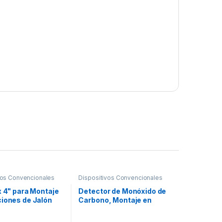
vos Convencionales
Dispositivos Convencionales
x 4" para Montaje
Detector de Monóxido de
ciones de Jalón
Carbono, Montaje en
s y
Muro, para Panel de
ionales
Detección de Incendio