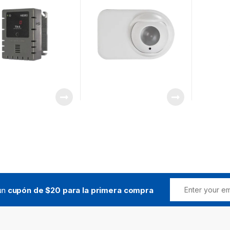
10, OSI-90 y Kit de
Instalación OSID-INST
(NO INCLUIDOS)
 un
cupón de $20 para la primera compra