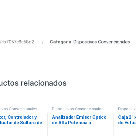
U:
b7057c6c58d2
Categoría:
Dispositivos Convencionales
uctos relacionados
tivos Convencionales
Dispositivos Convencionales
Dispositi
or, Controlador y
Analizador Emisor Óptico
Caja 2" 
uctor de Sulfuro de
de Alta Potencia a
de Esta
eno – para Panel de
Baterías, Requiere
Análoga
ión de Incendio
Analizador Receptor OSI-
Convenc