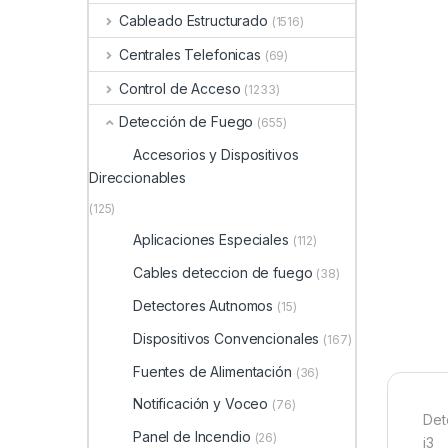
Cableado Estructurado
(1516)
Centrales Telefonicas
(69)
Control de Acceso
(1233)
Detección de Fuego
(655)
Accesorios y Dispositivos
Direccionables
(125)
Aplicaciones Especiales
(112)
Cables deteccion de fuego
(38)
Detectores Autnomos
(15)
Dispositivos Convencionales
(167)
Fuentes de Alimentación
(36)
Notificación y Voceo
(76)
Det
Panel de Incendio
(26)
i3