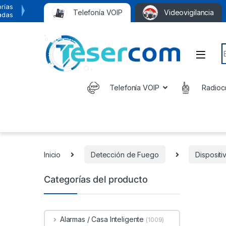
rías
Telefonía VOIP
Videovigilancia
adas
S
Telefonía VOIP
Radioc
Inicio
Detección de Fuego
Disposit
Categorías del producto
Alarmas / Casa Inteligente
(1009)