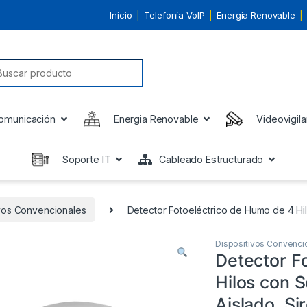
Inicio
Telefonía VoIP
Energia Renovable
earch for:
omunicación
Energia Renovable
Videovigila
Soporte IT
Cableado Estructurado
ivos Convencionales
Detector Fotoeléctrico de Humo de 4 Hil
Dispositivos Convenci
Detector F
Hilos con 
Aislado, Si