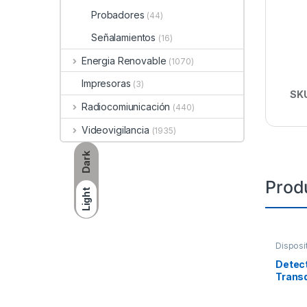
Probadores
(44)
Señalamientos
(16)
Energia Renovable
(1070)
Impresoras
(3)
SK
Radiocomiunicación
(440)
Videovigilancia
(1935)
Dark
Prod
Light
Disposi
Detect
Transd
Hidróg
Detecc