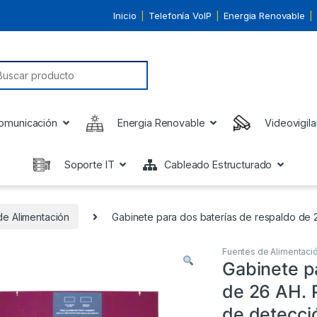
Inicio
Telefonía VoIP
Energia Renovable
earch for:
omunicación
Energia Renovable
Videovigila
Soporte IT
Cableado Estructurado
de Alimentación
Gabinete para dos baterías de respaldo de 2
Fuentes de Alimentaci
Gabinete p
de 26 AH. 
de detecci