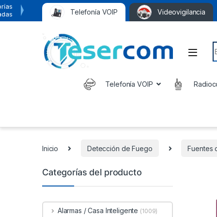
rías
Telefonía VOIP
Videovigilancia
adas
S
Telefonía VOIP
Radioc
Inicio
Detección de Fuego
Fuentes 
Categorías del producto
Alarmas / Casa Inteligente
(1009)