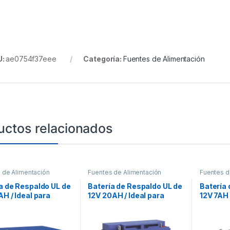
U:
ae0754f37eee
Categoría:
Fuentes de Alimentación
uctos relacionados
 de Alimentación
Fuentes de Alimentación
Fuentes d
a de Respaldo UL de
Batería de Respaldo UL de
Batería 
AH / Ideal para
12V 20AH / Ideal para
12V 7AH 
mas de Detección de
Sistemas de Detección de
Sistema
io / Control de
Incendio / Control de
Incendio
 / Intrusión /
Acceso / Intrusión /
Acceso /