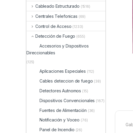
Cableado Estructurado
(1516)
Centrales Telefonicas
(69)
Control de Acceso
(1233)
Detección de Fuego
(655)
Accesorios y Dispositivos
Direccionables
(125)
Aplicaciones Especiales
(112)
Cables deteccion de fuego
(38)
Detectores Autnomos
(15)
Dispositivos Convencionales
(167)
Fuentes de Alimentación
(36)
Notificación y Voceo
(76)
Gab
Panel de Incendio
(26)