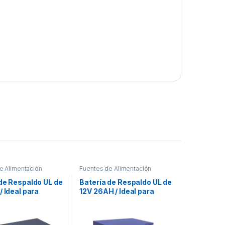
e Alimentación
Fuentes de Alimentación
de Respaldo UL de
Batería de Respaldo UL de
/ Ideal para
12V 26AH / Ideal para
s de Detección de
Sistemas de Detección de
 / Control de
Incendio / Control de
 Intrusión /
Acceso / Intrusión /