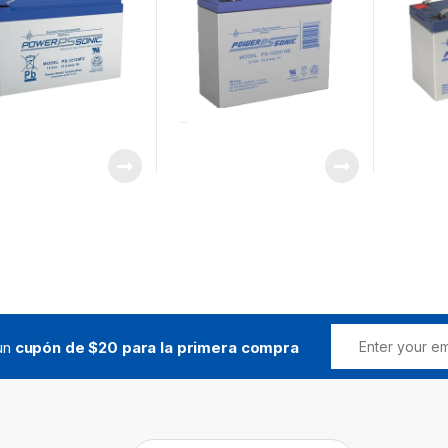
igilancia /
Videovigilancia /
Videovig
ales Tipo F2
Terminales Tipo NB
Termina
 un
cupón de $20 para la primera compra
Buscar: