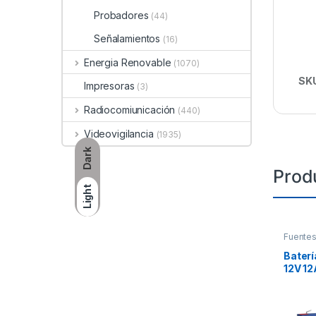
Probadores
(44)
Señalamientos
(16)
Energia Renovable
(1070)
SK
Impresoras
(3)
Radiocomiunicación
(440)
Videovigilancia
(1935)
Dark
Prod
Light
Fuentes
Baterí
12V 12
Siste
Incend
Acceso