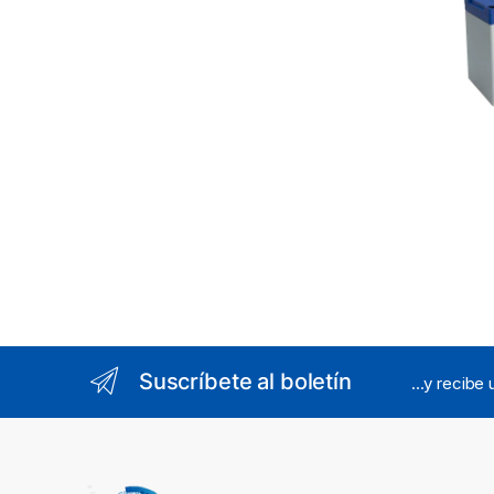
Videov
Termin
Suscríbete al boletín
...y recibe