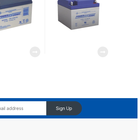
ilancia /
Videovigilancia /
les Tipo F2
Terminales Tipo NB
Sign Up