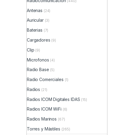
Radiocomiunicación
(440)
Antenas
(24)
Auricular
(3)
Baterias
(7)
Cargadores
(9)
Clip
(9)
Microfonos
(4)
Radio Base
(5)
Radio Comerciales
(1)
Radios
(21)
Radios ICOM Digitales IDAS
(15)
Radios ICOM WiFi
(6)
Radios Marinos
(67)
Torres y Mástiles
(265)