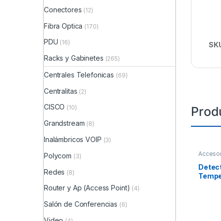
Conectores
(12)
Fibra Optica
(170)
PDU
(16)
SK
Racks y Gabinetes
(265)
Centrales Telefonicas
(69)
Centralitas
(2)
CISCO
(10)
Prod
Grandstream
(8)
Inalámbricos VOIP
(3)
Accesor
Polycom
(3)
Direcci
Fuego
Detect
Redes
(8)
Temper
SWIFT
Router y Ap (Access Point)
(4)
Panele
Incluy
Salón de Conferencias
(6)
Video
(4)