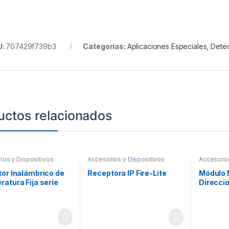
U:
707429f739b3
Categorías:
Aplicaciones Especiales
,
Dete
uctos relacionados
ios y Dispositivos
Accesorios y Dispositivos
Accesorio
onables
,
Detección de
Direccionables
,
Detección de
Direccion
Fuego
Fuego
or Inalámbrico de
Receptora IP Fire-Lite
Módulo 
atura Fija serie
Direccio
 Compatible Con
Contact
s Direccionables.
Permite
e Base
convenc