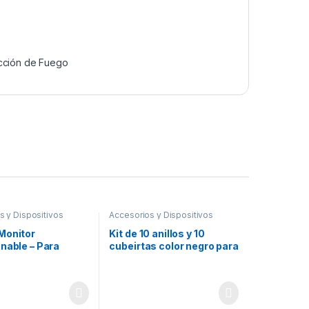
cción de Fuego
s y Dispositivos
Accesorios y Dispositivos
ables
,
Detección de
Direccionables
,
Detección de
Fuego
Monitor
Kit de 10 anillos y 10
nable – Para
cubeirtas color negro para
os Secos NA,
nuevos detectores Fire-
 agregar sensores
Lite, IDP y SK.
ionales al SLC.