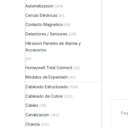
Automatizacion
(294)
Cercas Eléctricas
(81)
Contacto Magnetico
(58)
Detectores / Sensores
(216)
Hikvision Paneles de Alarma y
Accesorios
(81)
Honeywell Total Connect
(53)
Módulos de Expansión
(40)
Cableado Estructurado
(1516)
Cableado de Cobre
(350)
Cables
(78)
Paq
Canalizacion
(383)
Charola
(242)