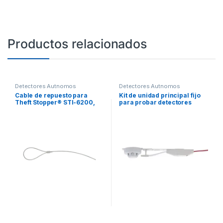
Productos relacionados
Detectores Autnomos
Detectores Autnomos
Cable de repuesto para
Kit de unidad principal fijo
Theft Stopper® STI-6200,
para probar detectores
STI-6205 o STI-6210
puntuales de humo de difícil
acceso, se usa con el
Controlador de Pared
SCORP8000