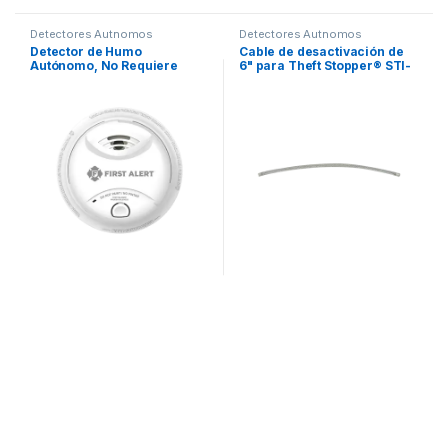
Detectores Autnomos
Detectores Autnomos
Detector de Humo
Cable de desactivación de
Autónomo, No Requiere
6" para Theft Stopper® STI-
Panel, Batería Sellada de
6200, STI-6205 o STI-6210
Litio por 10 años, Sensor por
Ionización, Sin cableado