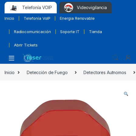
Telefonía VOIP
Videovigilancia
Inicio
Telefonía VoIP
Energia Renovable
Radiocomunicación
Soporte IT
Tienda
Abrir Tickets
Inicio
Detección de Fuego
Detectores Autnomos